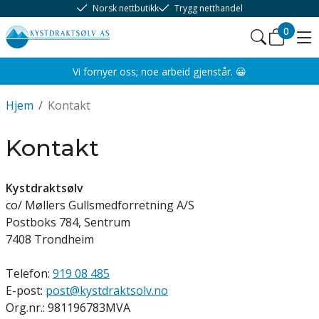
Norsk nettbutikk
Trygg netthandel
0
Vi fornyer oss; noe arbeid gjenstår. 😀
Hjem
/
Kontakt
Kontakt
Kystdraktsølv
co/ Møllers Gullsmedforretning A/S
Postboks 784, Sentrum
7408 Trondheim
Telefon:
919 08 485
E-post:
post@kystdraktsolv.no
Org.nr.: 981196783MVA