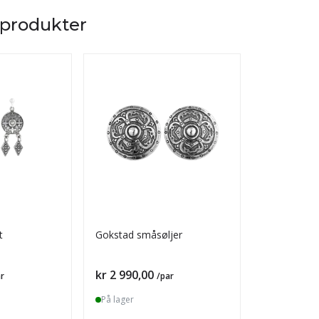
 produkter
t
Gokstad småsøljer
Gokstad da
Pris
Pris
kr 2 990,00
kr 3 185,0
r
/par
På lager
På lager