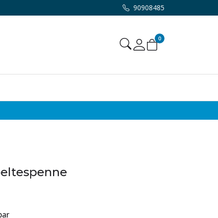
90908485
0
Mine sider
beltespenne
par