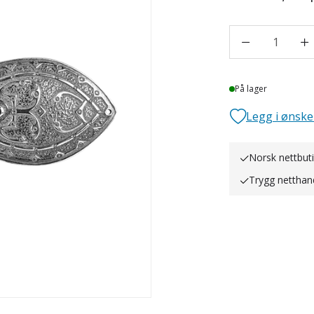
1
Lager
På lager
Legg i ønske
Norsk nettbut
Trygg netthan