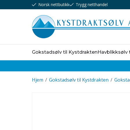
Norsk nettbutikk
Trygg netthandel
Gokstadsølv til Kystdrakten
Havblikksølv 
Hjem
/
Gokstadsølv til Kystdrakten
/
Gokst