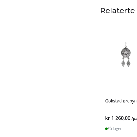
Relaterte
Gokstad ørepyn
Pris
kr 1 260,00
/pa
På lager