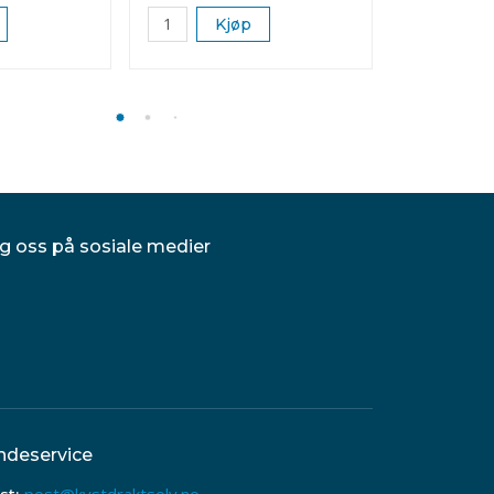
Kjøp
K
g oss på sosiale medier
ndeservice