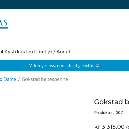
til Kystdrakten
Tilbehør / Annet
Vi fornyer oss; noe arbeid gjenstår. 😀
ad Dame
/
Gokstad beltespenne
Gokstad 
Produktnr.:
007
kr 3 315,00
/