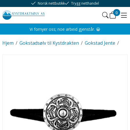
Norsk nettbutikk
Trygg netthandel
0
Vi fornyer oss; noe arbeid gjenstår. 😀
Hjem
/
Gokstadsølv til Kystdrakten
/
Gokstad Jente
/