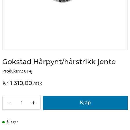
Gokstad Hårpynt/hårstrikk jente
Produktnr.:
014j
kr 1 310,00
/
stk
1
Kjøp
Lager
På lager