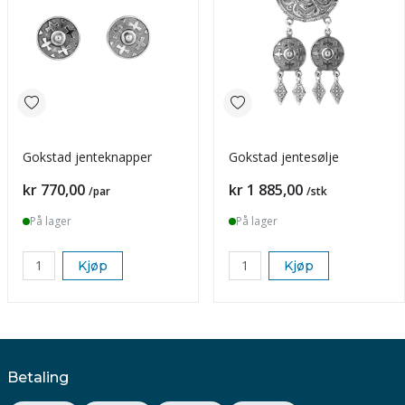
Gokstad jenteknapper
Gokstad jentesølje
Pris
Pris
kr 770,00
kr 1 885,00
/par
/stk
På lager
På lager
Kjøp
Kjøp
Betaling