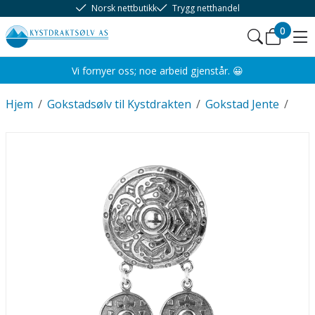
Norsk nettbutikk
Trygg netthandel
0
Vi fornyer oss; noe arbeid gjenstår. 😀
Hjem
/
Gokstadsølv til Kystdrakten
/
Gokstad Jente
/