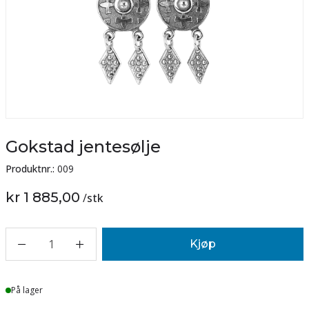
Gokstad jentesølje
Produktnr.:
009
kr 1 885,00
/
stk
1
Kjøp
Lager
På lager