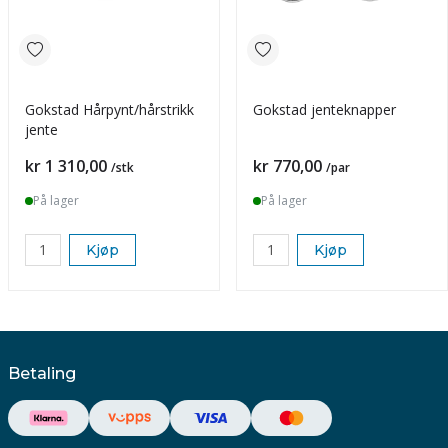
Gokstad Hårpynt/hårstrikk
Gokstad jenteknapper
jente
Pris
Pris
kr 1 310,00
kr 770,00
/stk
/par
På lager
På lager
Kjøp
Kjøp
Betaling